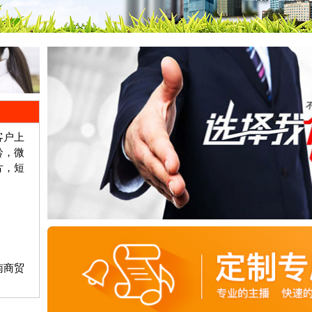
客户上
铃，微
片，短
南商贸