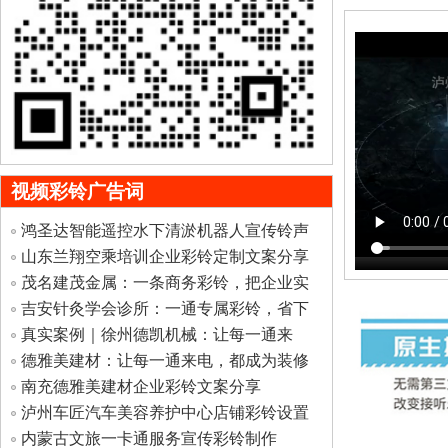
视频彩铃广告词
鸿圣达智能遥控水下清淤机器人宣传铃声
制作
山东兰翔空乘培训企业彩铃定制文案分享
茂名建茂金属：一条商务彩铃，把企业实
力自
吉安针灸学会诊所：一通专属彩铃，省下
无数
真实案例｜徐州德凯机械：让每一通来
电，都
德雅美建材：让每一通来电，都成为装修
选材
南充德雅美建材企业彩铃文案分享
泸州车匠汽车美容养护中心店铺彩铃设置
内蒙古文旅一卡通服务宣传彩铃制作